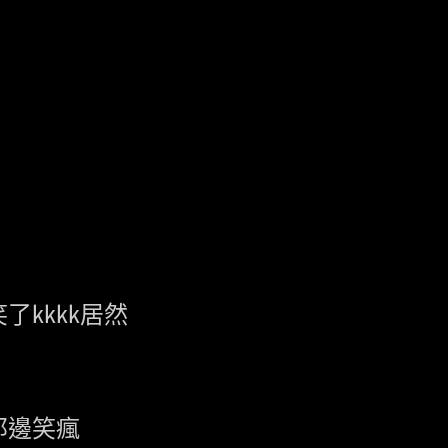
了kkkk居然

邊笑瘋
