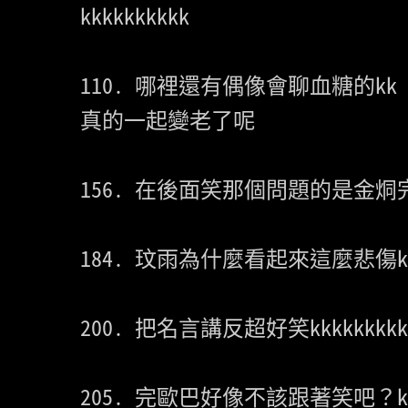
kkkkkkkkkk

110. 哪裡還有偶像會聊血糖的kk

真的一起變老了呢

156. 在後面笑那個問題的是金烔完這點也
184. 玟雨為什麼看起來這麼悲傷kkk
200. 把名言講反超好笑kkkkkkkkkk
205. 完歐巴好像不該跟著笑吧？kk