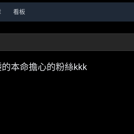
章
看板
高矮的本命擔心的粉絲kkk